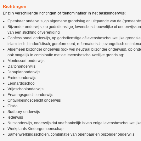
Richtingen
Er zijn verschillende richtingen of 'denominaties' in het basisonderwijs:
Openbaar onderwijs, op algemene grondslag en uitgaande van de (gemeentel
Bijzonder onderwijs, op godsdienstige, levensbeschouwelijke of onderwijsku
van een stichting of vereniging
Confessioneel onderwijs, op godsdienstige of levensbeschouwelijke grondslag:
islamitisch, hindoeïstisch, gereformeerd, reformatorisch, evangelisch en inte
Algemeen bijzonder onderwijs (ook wel neutraal bijzonder onderwijs), op on
ook mogelijk in combinatie met de levensbeschouwelijke grondslag:
Montessori-onderwijs
Daltononderwijs
Jenaplanonderwijs
Freinetonderwijs
Leonardoschool
Vrijeschoolonderwijs
Ervaringsgericht onderwijs
Ontwikkelingsgericht onderwijs
Gisdo
Sudbury-onderwijs
Iederwijs
Nutsonderwijs, onderwijs dat onafhankelijk is van enige levensbeschouwelijk
Werkplaats Kindergemeenschap
Samenwerkingsscholen, combinatie van openbaar en bijzonder onderwijs