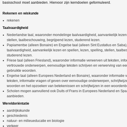
basisschool moet aanbieden. Hiervoor zijn kerndoelen geformuleerd.
Rekenen en wiskunde
rekenen
Taalvaardigheid
Nederlandse taal, waaronder mondelinge taalvaardigheid, aanvankelijk lezen e
stellen, taalbeschouwing, begrijpend lezen, studerend lezen.
Papiamentse (alleen Bonaire) en Engelse taal (alleen Sint Eustatius en Sab
taalvaardigheid, aanvankelijk lezen en spellen, lezen, spelling, stellen, taal
studerend lezen.
Friese taal (alleen Friesland), waaronder informatie verwerven uit teksten, inf
vertrouwde onderwerpen, eenvoudige teksten schrijven en verwerving van ee
gebruikte woorden.
Engelse taal (alleen Europees Nederland en Bonaire), waaronder informatie 
teksten, informatie vragen of geven over eenvoudige onderwerpen, schrijfwij
woorden en het opzoeken van betekenissen en schrijfwijzen in een woordenb
Scholen mogen aanvullend ook Duits of Frans in Europees Nederland en Spa
aanbieden.
Wereldoriëntatie
aardrijkskunde
geschiedenis
natuur- en milieueducatie en biologie
verkeer