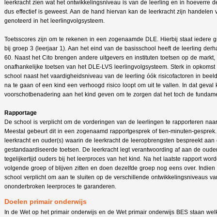
leerkracht zien wat het ontwikkelingsniveau is van de leerling en in hoeverre 
dus effectief is geweest. Aan de hand hiervan kan de leerkracht zijn handelen
genoteerd in het leerlingvolgsysteem.
Toetsscores zijn om te rekenen in een zogenaamde DLE. Hierbij staat iedere g
bij groep 3 (leerjaar 1). Aan het eind van de basisschool heeft de leerling d
60. Naast het Cito brengen andere uitgevers en instituten toetsen op de markt
onafhankelijke toetsen van het DLE-LVS leerlingvolgsysteem. Sterk in opkomst 
school naast het vaardigheidsniveau van de leerling óók risicofactoren in beel
na te gaan of een kind een verhoogd risico loopt om uit te vallen. In dat gev
voorschotbenadering aan het kind geven om te zorgen dat het toch de fundame
Rapportage
De school is verplicht om de vorderingen van de leerlingen te rapporteren naar
Meestal gebeurt dit in een zogenaamd rapportgesprek of tien-minuten-gesprek.
leerkracht en ouder(s) waarin de leerkracht de leeropbrengsten bespreekt aan
gestandaardiseerde toetsen. De leerkracht legt verantwoording af aan de ouder
tegelijkertijd ouders bij het leerproces van het kind. Na het laatste rapport wo
volgende groep of blijven zitten en doen dezelfde groep nog eens over. Indien di
school verplicht om aan te sluiten op de verschillende ontwikkelingsniveaus 
ononderbroken leerproces te garanderen.
Doelen primair onderwijs
In de Wet op het primair onderwijs en de Wet primair onderwijs BES staan we