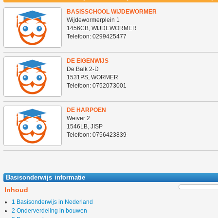
BASISSCHOOL WIJDEWORMER
Wijdewormerplein 1
1456CB, WIJDEWORMER
Telefoon: 0299425477
meer info >>
DE EIGENWIJS
De Balk 2-D
1531PS, WORMER
Telefoon: 0752073001
meer info >>
DE HARPOEN
Weiver 2
1546LB, JISP
Telefoon: 0756423839
meer info >>
Basisonderwijs informatie
Inhoud
1 Basisonderwijs in Nederland
2 Onderverdeling in bouwen