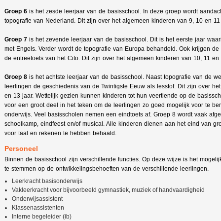
Groep 6
is het zesde leerjaar van de basisschool. In deze groep wordt aanda
topografie van Nederland. Dit zijn over het algemeen kinderen van 9, 10 en 11 
Groep 7
is het zevende leerjaar van de basisschool. Dit is het eerste jaar waa
met Engels. Verder wordt de topografie van Europa behandeld. Ook krijgen de
de entreetoets van het Cito. Dit zijn over het algemeen kinderen van 10, 11 en 
Groep 8
is het achtste leerjaar van de basisschool. Naast topografie van de w
leerlingen de geschiedenis van de Twintigste Eeuw als lesstof. Dit zijn over h
en 13 jaar. Wettelijk gezien kunnen kinderen tot hun veertiende op de basissch
voor een groot deel in het teken om de leerlingen zo goed mogelijk voor te be
onderwijs. Veel basisscholen nemen een eindtoets af. Groep 8 wordt vaak afge
schoolkamp, eindfeest en/of musical. Alle kinderen dienen aan het eind van g
voor taal en rekenen te hebben behaald.
Personeel
Binnen de basisschool zijn verschillende functies. Op deze wijze is het mogeli
te stemmen op de ontwikkelingsbehoeften van de verschillende leerlingen.
Leerkracht basisonderwijs
Vakleerkracht voor bijvoorbeeld gymnastiek, muziek of handvaardigheid
Onderwijsassistent
Klassenassistenten
Interne begeleider (ib)