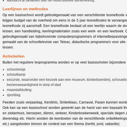
aandacht te besteden aan de multiculturele samenleving.
Leerlijnen en methodes
Op een basisschool wordt gebruikgemaakt van een verschillende lesmethode v
krijgen budget van de overheid om eens in de 5 jaar lesmethodes te vervangen
lesmethode zij aanschaft. Een lesmethode bestaat uit een leerlijn waarin de doe
lessen, een handleiding, leerlingmaterialen zoals een werk- en een leerboek. 
gebruikgemaakt van bijbehorende computerprogramma's of internettoepassing
gemaakt van de schooltelevisie van Teleac, didactische programma's voor alle
lessen.
Activiteiten
Buiten het reguliere lesprogramma worden er op veel basisscholen bijzondere a
schoolreisje
schoolkamp
excursie, waaronder een bezoek aan een museum, kinderboerderij, schouwburg
bezienswaardigheid in dorp of stad
maandafsluiting
sportdag
Feesten zoals verjaardag, Kerstmis, Sinterklaas, Carnaval, Pasen kunnen word
Ook kan op een basisschool worden gewerkt aan de hand van een bepaald th
en ziekenhuis, beroepen, dieren, verkeer, Kinderboekenweek, speciale dagen
dierendag etc. Hierin worden de leerdoelen van de verschillende ontwikkelings
etc.) aangeboden binnen de context van een thema (herfst, post, vakantie).