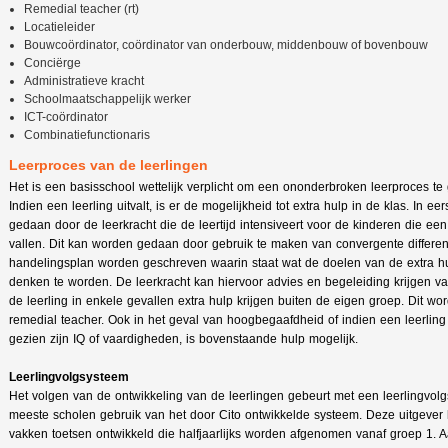
Remedial teacher (rt)
Locatieleider
Bouwcoördinator, coördinator van onderbouw, middenbouw of bovenbouw
Conciërge
Administratieve kracht
Schoolmaatschappelijk werker
ICT-coördinator
Combinatiefunctionaris
Leerproces van de leerlingen
Het is een basisschool wettelijk verplicht om een ononderbroken leerproces te 
Indien een leerling uitvalt, is er de mogelijkheid tot extra hulp in de klas. In eer
gedaan door de leerkracht die de leertijd intensiveert voor de kinderen die een
vallen. Dit kan worden gedaan door gebruik te maken van convergente different
handelingsplan worden geschreven waarin staat wat de doelen van de extra hu
denken te worden. De leerkracht kan hiervoor advies en begeleiding krijgen va
de leerling in enkele gevallen extra hulp krijgen buiten de eigen groep. Dit 
remedial teacher. Ook in het geval van hoogbegaafdheid of indien een leerling
gezien zijn IQ of vaardigheden, is bovenstaande hulp mogelijk.
Leerlingvolgsysteem
Het volgen van de ontwikkeling van de leerlingen gebeurt met een leerlingvo
meeste scholen gebruik van het door Cito ontwikkelde systeem. Deze uitgever 
vakken toetsen ontwikkeld die halfjaarlijks worden afgenomen vanaf groep 1. 