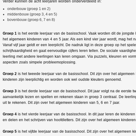
Verder kunnen de acht leerjaren worden onderverdeeld in:
onderbouw (groep 1 en 2)
middenbouw (groep 3, 4 en 5)
bovenbouw (groep 6, 7 en 8)
Groep 1
is het eerste leerjaar van de basisschool. Vaak worden dit de jongste 
het algemeen kinderen van 4 en 5 jaar. Als een kind vier jaar wordt, mag het n
Vanaf vijf jaar geldt er een leerplicht. De nadruk ligt in deze groep op het spele
schrijfvaardigheid en gaat eenvoudige cijfers leren tellen. De sociale vaardighe
leerling met andere leerlingen kan leren omgaan. Via puzzels, kleuren en vorm
aspecten zoals simpele probleemoplossing.
Groep 2
is het tweede leerjaar van de basisschool. Dit zijn over het algemeen
kinderen zijn leerplichtig en worden ook wel oudste kleuters genoemd.
Groep 3
is het derde leerjaar van de basisschool. Dit jaar volgt na de eerste tw
aanvankelijk lezen en spellen en rekenen staan in groep 3 centraal. De leer
uit te rekenen. Dit zijn over het algemeen kinderen van 5, 6 en 7 jaar.
Groep 4
is het vierde leerjaar van de basisschool. In dit jaar leren de kinderen
en delen en het schrijven van hoofdletters. Dit zijn over het algemeen kinderen 
Groep 5
is het vijfde leerjaar van de basisschool. Dit zijn over het algemeen ki