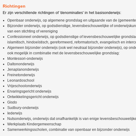
Richtingen
Er zijn verschillende richtingen of 'denominaties' in het basisonderwijs:
Openbaar onderwijs, op algemene grondslag en uitgaande van de (gemeentel
Bijzonder onderwijs, op godsdienstige, levensbeschouwelijke of onderwijsku
van een stichting of vereniging
Confessioneel onderwijs, op godsdienstige of levensbeschouwelijke grondslag:
islamitisch, hindoeïstisch, gereformeerd, reformatorisch, evangelisch en inte
Algemeen bijzonder onderwijs (ook wel neutraal bijzonder onderwijs), op on
ook mogelijk in combinatie met de levensbeschouwelijke grondslag:
Montessori-onderwijs
Daltononderwijs
Jenaplanonderwijs
Freinetonderwijs
Leonardoschool
Vrijeschoolonderwijs
Ervaringsgericht onderwijs
Ontwikkelingsgericht onderwijs
Gisdo
Sudbury-onderwijs
Iederwijs
Nutsonderwijs, onderwijs dat onafhankelijk is van enige levensbeschouwelijk
Werkplaats Kindergemeenschap
Samenwerkingsscholen, combinatie van openbaar en bijzonder onderwijs