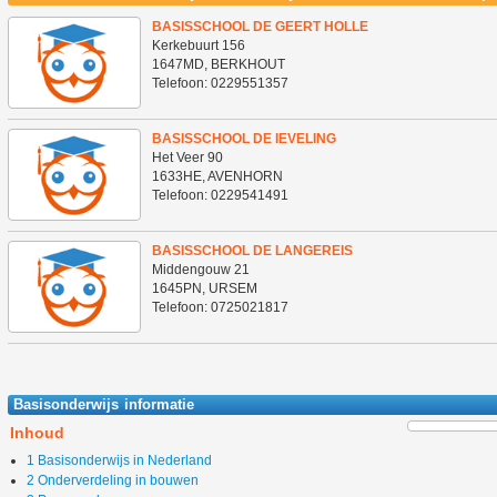
BASISSCHOOL DE GEERT HOLLE
Kerkebuurt 156
1647MD, BERKHOUT
Telefoon: 0229551357
meer info >>
BASISSCHOOL DE IEVELING
Het Veer 90
1633HE, AVENHORN
Telefoon: 0229541491
meer info >>
BASISSCHOOL DE LANGEREIS
Middengouw 21
1645PN, URSEM
Telefoon: 0725021817
meer info >>
Basisonderwijs informatie
Inhoud
1 Basisonderwijs in Nederland
2 Onderverdeling in bouwen