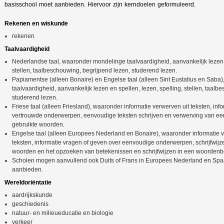
basisschool moet aanbieden. Hiervoor zijn kerndoelen geformuleerd.
Rekenen en wiskunde
rekenen
Taalvaardigheid
Nederlandse taal, waaronder mondelinge taalvaardigheid, aanvankelijk lezen e
stellen, taalbeschouwing, begrijpend lezen, studerend lezen.
Papiamentse (alleen Bonaire) en Engelse taal (alleen Sint Eustatius en Sab
taalvaardigheid, aanvankelijk lezen en spellen, lezen, spelling, stellen, taal
studerend lezen.
Friese taal (alleen Friesland), waaronder informatie verwerven uit teksten, inf
vertrouwde onderwerpen, eenvoudige teksten schrijven en verwerving van ee
gebruikte woorden.
Engelse taal (alleen Europees Nederland en Bonaire), waaronder informatie 
teksten, informatie vragen of geven over eenvoudige onderwerpen, schrijfwij
woorden en het opzoeken van betekenissen en schrijfwijzen in een woordenb
Scholen mogen aanvullend ook Duits of Frans in Europees Nederland en Spa
aanbieden.
Wereldoriëntatie
aardrijkskunde
geschiedenis
natuur- en milieueducatie en biologie
verkeer