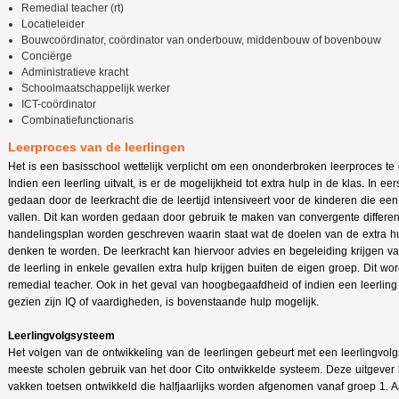
Remedial teacher (rt)
Locatieleider
Bouwcoördinator, coördinator van onderbouw, middenbouw of bovenbouw
Conciërge
Administratieve kracht
Schoolmaatschappelijk werker
ICT-coördinator
Combinatiefunctionaris
Leerproces van de leerlingen
Het is een basisschool wettelijk verplicht om een ononderbroken leerproces te 
Indien een leerling uitvalt, is er de mogelijkheid tot extra hulp in de klas. In eer
gedaan door de leerkracht die de leertijd intensiveert voor de kinderen die een
vallen. Dit kan worden gedaan door gebruik te maken van convergente different
handelingsplan worden geschreven waarin staat wat de doelen van de extra hu
denken te worden. De leerkracht kan hiervoor advies en begeleiding krijgen va
de leerling in enkele gevallen extra hulp krijgen buiten de eigen groep. Dit 
remedial teacher. Ook in het geval van hoogbegaafdheid of indien een leerling
gezien zijn IQ of vaardigheden, is bovenstaande hulp mogelijk.
Leerlingvolgsysteem
Het volgen van de ontwikkeling van de leerlingen gebeurt met een leerlingvo
meeste scholen gebruik van het door Cito ontwikkelde systeem. Deze uitgever 
vakken toetsen ontwikkeld die halfjaarlijks worden afgenomen vanaf groep 1. 