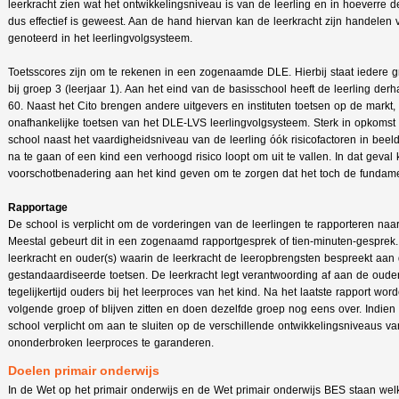
leerkracht zien wat het ontwikkelingsniveau is van de leerling en in hoeverre 
dus effectief is geweest. Aan de hand hiervan kan de leerkracht zijn handelen
genoteerd in het leerlingvolgsysteem.
Toetsscores zijn om te rekenen in een zogenaamde DLE. Hierbij staat iedere g
bij groep 3 (leerjaar 1). Aan het eind van de basisschool heeft de leerling d
60. Naast het Cito brengen andere uitgevers en instituten toetsen op de markt
onafhankelijke toetsen van het DLE-LVS leerlingvolgsysteem. Sterk in opkomst 
school naast het vaardigheidsniveau van de leerling óók risicofactoren in beel
na te gaan of een kind een verhoogd risico loopt om uit te vallen. In dat gev
voorschotbenadering aan het kind geven om te zorgen dat het toch de fundame
Rapportage
De school is verplicht om de vorderingen van de leerlingen te rapporteren naar
Meestal gebeurt dit in een zogenaamd rapportgesprek of tien-minuten-gesprek.
leerkracht en ouder(s) waarin de leerkracht de leeropbrengsten bespreekt aan
gestandaardiseerde toetsen. De leerkracht legt verantwoording af aan de ouder
tegelijkertijd ouders bij het leerproces van het kind. Na het laatste rapport wo
volgende groep of blijven zitten en doen dezelfde groep nog eens over. Indien di
school verplicht om aan te sluiten op de verschillende ontwikkelingsniveaus 
ononderbroken leerproces te garanderen.
Doelen primair onderwijs
In de Wet op het primair onderwijs en de Wet primair onderwijs BES staan we