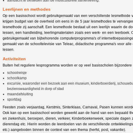
aandacht te besteden aan de multiculturele samenleving.
Leerlijnen en methodes
Op een basisschool wordt gebruikgemaakt van een verschillende lesmethode v
krijgen budget van de overheid om eens in de 5 jaar lesmethodes te vervangen
lesmethode zij aanschaft. Een lesmethode bestaat uit een leerlijn waarin de doe
lessen, een handleiding, leerlingmaterialen zoals een werk- en een leerboek. 
gebruikgemaakt van bijbehorende computerprogramma's of internettoepassing
gemaakt van de schooltelevisie van Teleac, didactische programma's voor alle
lessen.
Activiteiten
Buiten het reguliere lesprogramma worden er op veel basisscholen bijzondere a
schoolreisje
schoolkamp
excursie, waaronder een bezoek aan een museum, kinderboerderij, schouwburg
bezienswaardigheid in dorp of stad
maandafsluiting
sportdag
Feesten zoals verjaardag, Kerstmis, Sinterklaas, Carnaval, Pasen kunnen word
Ook kan op een basisschool worden gewerkt aan de hand van een bepaald th
en ziekenhuis, beroepen, dieren, verkeer, Kinderboekenweek, speciale dagen
dierendag etc. Hierin worden de leerdoelen van de verschillende ontwikkelings
etc.) aangeboden binnen de context van een thema (herfst, post, vakantie).