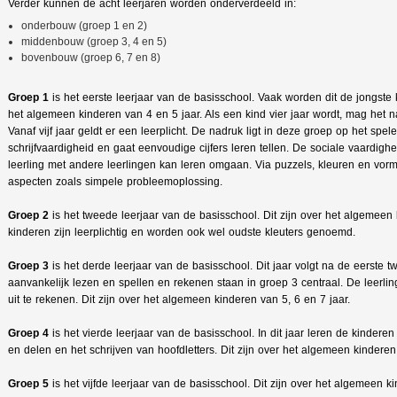
Verder kunnen de acht leerjaren worden onderverdeeld in:
onderbouw (groep 1 en 2)
middenbouw (groep 3, 4 en 5)
bovenbouw (groep 6, 7 en 8)
Groep 1
is het eerste leerjaar van de basisschool. Vaak worden dit de jongste 
het algemeen kinderen van 4 en 5 jaar. Als een kind vier jaar wordt, mag het n
Vanaf vijf jaar geldt er een leerplicht. De nadruk ligt in deze groep op het spele
schrijfvaardigheid en gaat eenvoudige cijfers leren tellen. De sociale vaardighe
leerling met andere leerlingen kan leren omgaan. Via puzzels, kleuren en vorm
aspecten zoals simpele probleemoplossing.
Groep 2
is het tweede leerjaar van de basisschool. Dit zijn over het algemeen
kinderen zijn leerplichtig en worden ook wel oudste kleuters genoemd.
Groep 3
is het derde leerjaar van de basisschool. Dit jaar volgt na de eerste tw
aanvankelijk lezen en spellen en rekenen staan in groep 3 centraal. De leer
uit te rekenen. Dit zijn over het algemeen kinderen van 5, 6 en 7 jaar.
Groep 4
is het vierde leerjaar van de basisschool. In dit jaar leren de kinderen
en delen en het schrijven van hoofdletters. Dit zijn over het algemeen kinderen 
Groep 5
is het vijfde leerjaar van de basisschool. Dit zijn over het algemeen ki