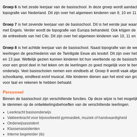
Groep 6
is het zesde leerjaar van de basisschool. In deze groep wordt aanda
topografie van Nederland. Dit zijn over het algemeen kinderen van 9, 10 en 11 
Groep 7
is het zevende leerjaar van de basisschool. Dit is het eerste jaar waa
met Engels. Verder wordt de topografie van Europa behandeld. Ook krijgen de
de entreetoets van het Cito. Dit zijn over het algemeen kinderen van 10, 11 en 
Groep 8
is het achtste leerjaar van de basisschool. Naast topografie van de w
leerlingen de geschiedenis van de Twintigste Eeuw als lesstof. Dit zijn over h
en 13 jaar. Wettelijk gezien kunnen kinderen tot hun veertiende op de basissch
voor een groot deel in het teken om de leerlingen zo goed mogelijk voor te be
onderwijs. Veel basisscholen nemen een eindtoets af. Groep 8 wordt vaak afge
schoolkamp, eindfeest en/of musical. Alle kinderen dienen aan het eind van g
voor taal en rekenen te hebben behaald.
Personeel
Binnen de basisschool zijn verschillende functies. Op deze wijze is het mogeli
te stemmen op de ontwikkelingsbehoeften van de verschillende leerlingen.
Leerkracht basisonderwijs
Vakleerkracht voor bijvoorbeeld gymnastiek, muziek of handvaardigheid
Onderwijsassistent
Klassenassistenten
Interne begeleider (ib)