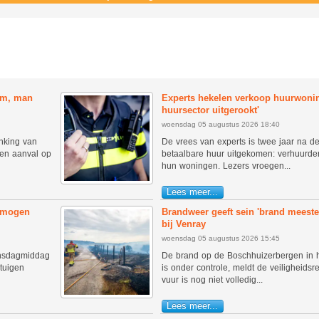
am, man
Experts hekelen verkoop huurwonin
huursector uitgerookt'
woensdag 05 augustus 2026 18:40
nking van
De vrees van experts is twee jaar na d
een aanval op
betaalbare huur uitgekomen: verhuurde
hun woningen. Lezers vroegen...
Lees meer...
n mogen
Brandweer geeft sein 'brand meeste
bij Venray
woensdag 05 augustus 2026 15:45
nsdagmiddag
De brand op de Boschhuizerbergen in 
tuigen
is onder controle, meldt de veiligheids
vuur is nog niet volledig...
Lees meer...