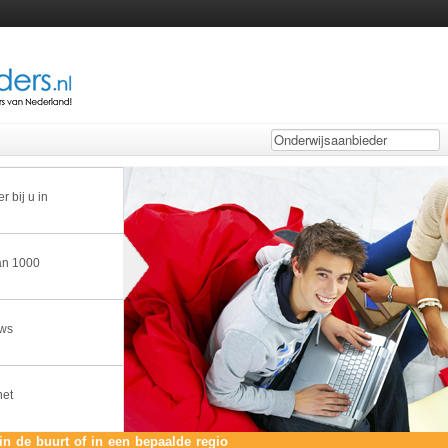
 bij u in
dan 1000
uws
het
in de buurt of in een bepaalde regio