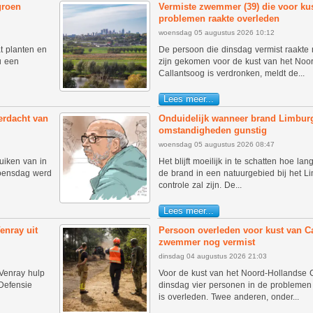
groen
Vermiste zwemmer (39) die voor kus
problemen raakte overleden
woensdag 05 augustus 2026 10:12
t planten en
De persoon die dinsdag vermist raakte 
u een
zijn gekomen voor de kust van het Noo
Callantsoog is verdronken, meldt de...
Lees meer...
erdacht van
Onduidelijk wanneer brand Limburg
omstandigheden gunstig
woensdag 05 augustus 2026 08:47
uiken van in
Het blijft moeilijk in te schatten hoe la
 woensdag werd
de brand in een natuurgebied bij het 
controle zal zijn. De...
Lees meer...
enray uit
Persoon overleden voor kust van C
zwemmer nog vermist
dinsdag 04 augustus 2026 21:03
Venray hulp
Voor de kust van het Noord-Hollandse C
Defensie
dinsdag vier personen in de problemen
is overleden. Twee anderen, onder...