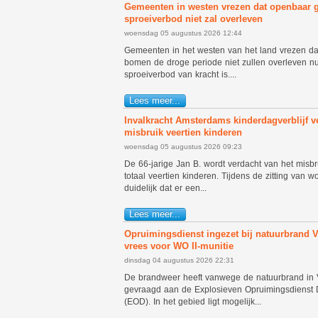
Gemeenten in westen vrezen dat openbaar 
sproeiverbod niet zal overleven
woensdag 05 augustus 2026 12:44
Gemeenten in het westen van het land vrezen da
bomen de droge periode niet zullen overleven n
sproeiverbod van kracht is....
Lees meer...
Invalkracht Amsterdams kinderdagverblijf v
misbruik veertien kinderen
woensdag 05 augustus 2026 09:23
De 66-jarige Jan B. wordt verdacht van het misbr
totaal veertien kinderen. Tijdens de zitting van
duidelijk dat er een...
Lees meer...
Opruimingsdienst ingezet bij natuurbrand V
vrees voor WO II-munitie
dinsdag 04 augustus 2026 22:31
De brandweer heeft vanwege de natuurbrand in 
gevraagd aan de Explosieven Opruimingsdienst 
(EOD). In het gebied ligt mogelijk...